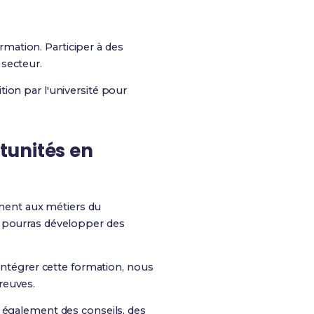
.
mation. Participer à des
 secteur.
ion par l'université pour
tunités en
ment aux métiers du
u pourras développer des
intégrer cette formation, nous
reuves.
is également des conseils, des