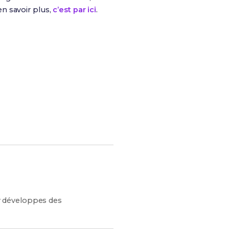
n savoir plus,
c’est par ici
.
s chances de réussite !
y développes des