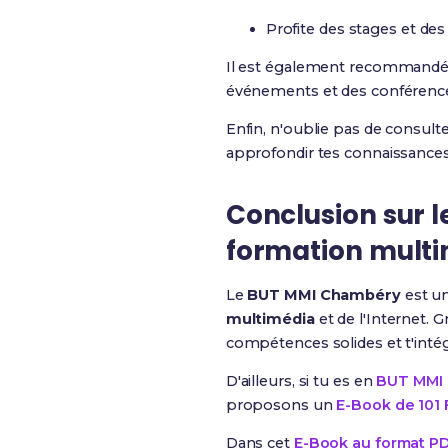
Profite des stages et des
Il est également recommandé d
événements et des conférences
Enfin, n'oublie pas de consult
approfondir tes connaissances
Conclusion sur 
formation mult
Le
BUT MMI Chambéry
est un
multimédia
et de l'Internet.
compétences solides et t'intég
D'ailleurs, si tu es en
BUT MMI (
proposons un
E-Book de 101 
Dans cet
E-Book au format P