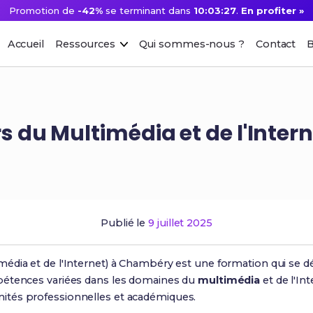
Promotion de
-42%
se terminant dans
10:03:25
.
En profiter »
Accueil
Ressources
Qui sommes-nous ?
Contact
B
s du Multimédia et de l'Inte
Publié le
9 juillet 2025
dia et de l'Internet) à Chambéry est une formation qui se dé
pétences variées dans les domaines du
multimédia
et de l'In
tés professionnelles et académiques.