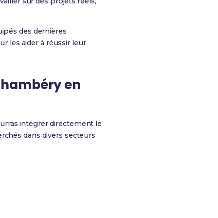
iller sur des projets réels,
uipés des dernières
les aider à réussir leur
 Chambéry en
ourras intégrer directement le
erchés dans divers secteurs