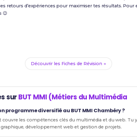
s retours d’expériences pour maximiser tes résultats. Pour e
s 😉
Prêt(e) à réussir ton examen ?
ec nos
101 Fiches de Révision
pour le BUT MMI et maximise te
Découvrir les Fiches de Révision →
es sur
BUT MMI (Métiers du Multimédia
son programme diversifié au BUT MMI Chambéry ?
t couvre les compétences clés du multimédia et du web. Tu 
graphique, développement web et gestion de projets.