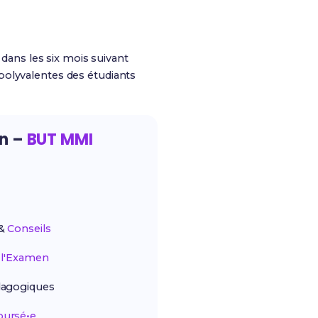
dans les six mois suivant
polyvalentes des étudiants
on –
BUT MMI
&
Conseils
r
l'Examen
agogiques
ursé•e