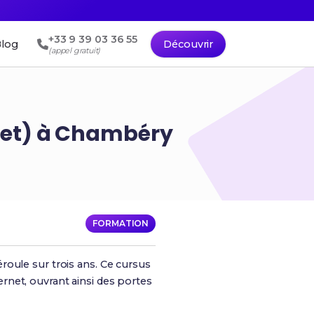
+33 9 39 03 36 55
log
Découvrir
(appel gratuit)
rnet) à Chambéry
FORMATION
roule sur trois ans. Ce cursus
ternet, ouvrant ainsi des portes