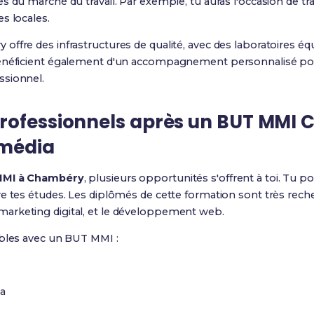
 du marché du travail. Par exemple, tu auras l'occasion de trava
s locales.
ffre des infrastructures de qualité, avec des laboratoires éq
énéficient également d'un accompagnement personnalisé pour 
ssionnel.
rofessionnels après un BUT MMI
imédia
MI à Chambéry
, plusieurs opportunités s'offrent à toi. Tu p
e tes études. Les diplômés de cette formation sont très rech
arketing digital, et le développement web.
ibles avec un BUT MMI :
ia