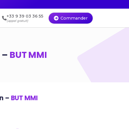
+33 9 39 03 36 55
Commander
(appel gratuit)
) –
BUT MMI
on –
BUT MMI