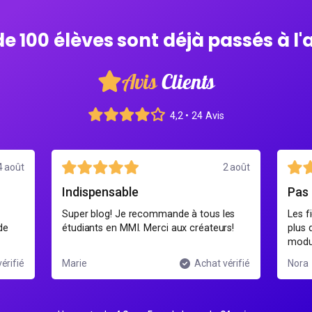
de 100 élèves sont déjà passés à l'
Avis
Clients
4,2 • 24 Avis
4 août
2 août
Indispensable
Pas
Super blog! Je recommande à tous les
Les f
de
étudiants en MMI. Merci aux créateurs!
plus 
modu
érifié
Marie
Achat vérifié
Nora