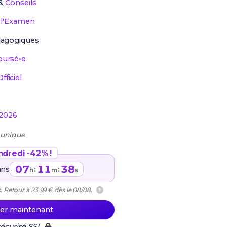
&
Conseils
r
l'Examen
agogiques
ursé•e
ficiel
2026
 unique
ndredi -42% !
07
11
37
ans
:
:
h
m
s
. Retour à 23,99 € dès le 08/08.
?
r maintenant
écurisé SSL