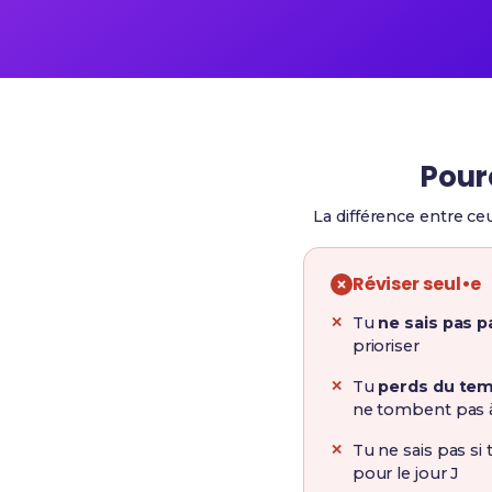
Pour
La différence entre ce
Réviser seul•e
Tu
ne sais pas 
prioriser
Tu
perds du te
ne tombent pas 
Tu ne sais pas si
pour le jour J