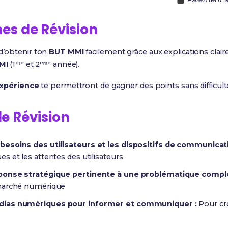
hes de Révision
d’obtenir ton
BUT MMI
facilement grâce aux explications clair
MI
(1ᵉʳᵉ et 2ᵉᵐᵉ année).
expérience
te permettront de gagner des points sans difficult
de Révision
besoins des utilisateurs et les dispositifs de communica
 et les attentes des utilisateurs
ponse stratégique pertinente à une problématique comple
 marché numérique
édias numériques pour informer et communiquer :
Pour cré