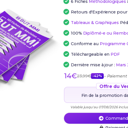
6 Fiches
Méthodologiques
Retours d'Expérience pou
Tableaux & Graphiques
Péd
100%
Diplômé•e ou Rembo
Conforme au
Programme Of
Téléchargeable en
PDF
Dernière mise à jour :
Mars 
14€
23,99€
– Paiement
-42%
Offre du Ve
Fin de la promotion d
Valable jusqu'au 07/08/2026 inclus
Commande
Paiement s