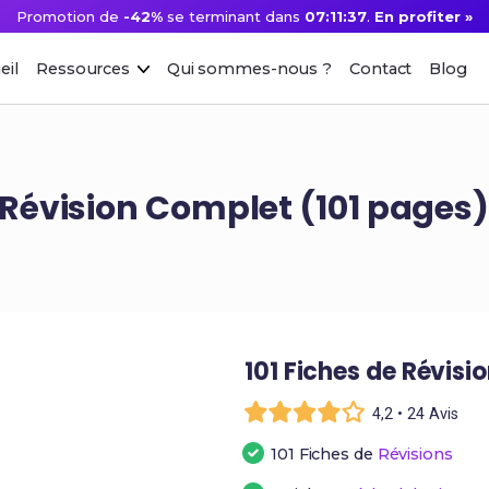
Promotion de
-42%
se terminant dans
07:11:36
.
En profiter »
eil
Ressources
Qui sommes-nous ?
Contact
Blog
Révision Complet (101 pages
101 Fiches de Révisi
4,2 • 24 Avis
101 Fiches de
Révisions