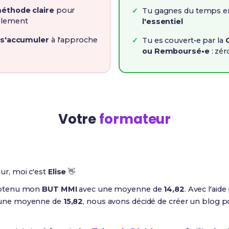
éthode claire
pour
Tu gagnes du temps en
blement
l'essentiel
 s'accumuler
à l'approche
Tu es couvert•e par la
ou Remboursé•e
: zér
Votre
formateur
ur, moi c'est
Elise
👋
obtenu mon
BUT MMI
avec une moyenne de
14,82
. Avec l'aid
 une moyenne de
15,82
, nous avons décidé de créer un blog 