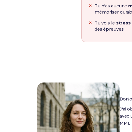
Tu n'as aucune
m
mémoriser dura
Tu vois le
stress
des épreuves
Bonjo
J'ai 
avec
MMI.