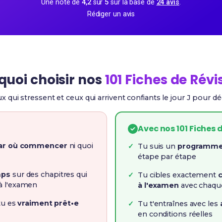
Une note de
4,2
sur
5
sur la base de
24 avis
.
Rédiger un avis
quoi choisir nos
101 Fiches de Révi
ux qui stressent et ceux qui arrivent confiants le jour J pour d
Avec nos 101 Fiches 
par où commencer
ni quoi
Tu suis un
programme c
étape par étape
mps
sur des chapitres qui
Tu cibles exactement
à l'examen
à l'examen
avec chaque
 tu es
vraiment prêt•e
Tu t'entraînes avec les
en conditions réelles