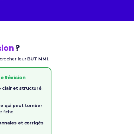
sion
?
écrocher leur
BUT MMI
.
de Révision
lair et structuré
,
ce qui peut tomber
 fiche
annales et corrigés