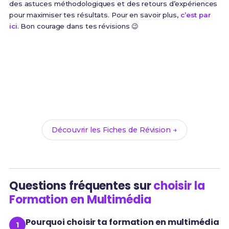
des astuces méthodologiques et des retours d’expériences
pour maximiser tes résultats. Pour en savoir plus,
c’est par
ici
. Bon courage dans tes révisions 😉
Prêt(e) à réussir ton examen ?
Révise efficacement avec nos
101 Fiches de
Révision
pour le BUT MMI et maximise tes chances
de réussite !
Découvrir les Fiches de Révision →
Questions fréquentes sur
choisir la
Formation en Multimédia
Pourquoi choisir ta formation en multimédia