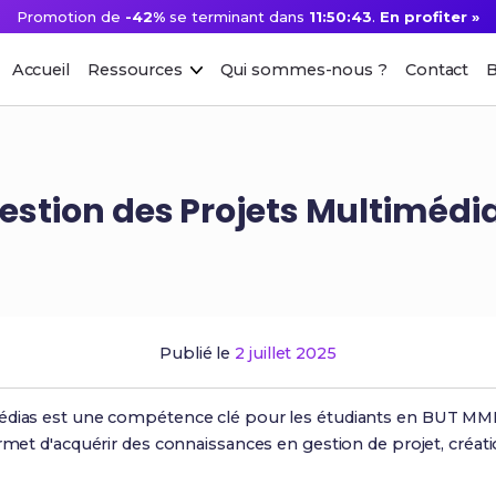
Promotion de
-42%
se terminant dans
11:50:42
.
En profiter »
Accueil
Ressources
Qui sommes-nous ?
Contact
B
estion des Projets Multimédi
Publié le
2 juillet 2025
édias est une compétence clé pour les étudiants en BUT MMI 
ermet d'acquérir des connaissances en gestion de projet, créa