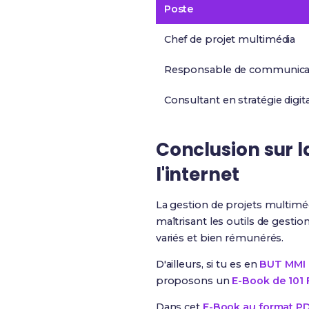
Poste
Chef de projet multimédia
Responsable de communicati
Consultant en stratégie digit
Conclusion sur l
l'internet
La gestion de projets multiméd
maîtrisant les outils de gest
variés et bien rémunérés.
D'ailleurs, si tu es en
BUT MMI (
proposons un
E-Book de 101 
Dans cet
E-Book au format P