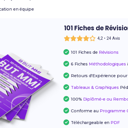
cation en équipe
101 Fiches de Révisi
4,2 • 24 Avis
101 Fiches de
Révisions
6 Fiches
Méthodologiques
Retours d'Expérience pou
Tableaux & Graphiques
Péd
100%
Diplômé•e ou Rembo
Conforme au
Programme Of
Téléchargeable en
PDF