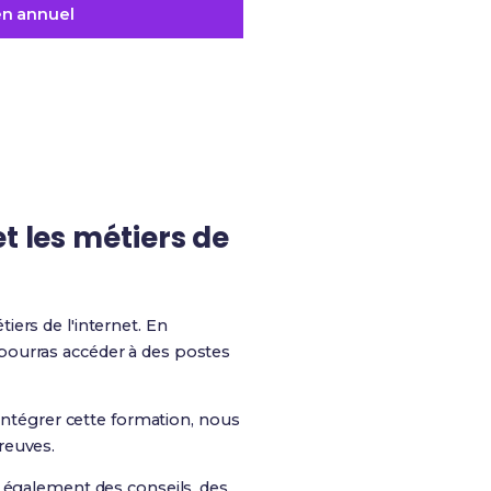
en annuel
t les métiers de
ers de l'internet. En
pourras accéder à des postes
intégrer cette formation, nous
reuves.
is également des conseils, des