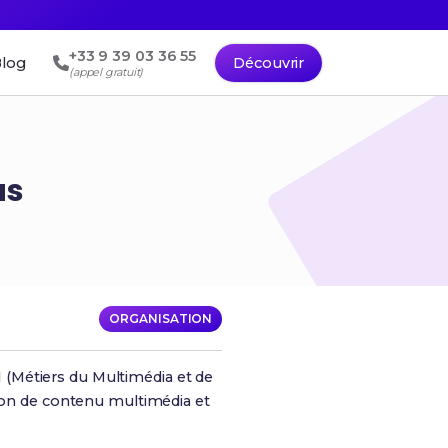
+33 9 39 03 36 55
log
Découvrir
(appel gratuit)
as
ORGANISATION
(Métiers du Multimédia et de
tion de contenu multimédia et