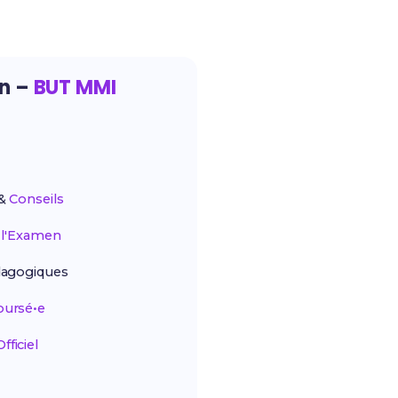
on –
BUT MMI
&
Conseils
r
l'Examen
agogiques
ursé•e
ficiel