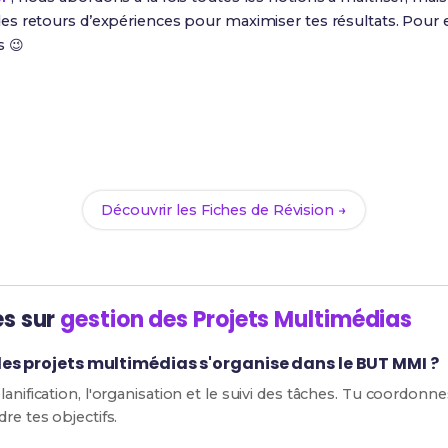
s retours d’expériences pour maximiser tes résultats. Pour e
s 😉
Prêt(e) à réussir ton examen ?
ec nos
101 Fiches de Révision
pour le BUT MMI et maximise te
Découvrir les Fiches de Révision →
es sur
gestion des Projets Multimédias
s projets multimédias s'organise dans le BUT MMI ?
anification, l'organisation et le suivi des tâches. Tu coordonne
re tes objectifs.