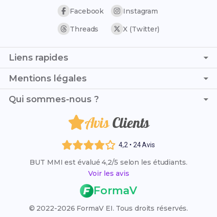
Facebook
Instagram
Threads
X (Twitter)
Liens rapides
Page d'accueil
Mentions légales
Trouver son stage
C.G.V. - C.G.U.
Qui sommes-nous ?
Trouver son alternance
Politique de confidentialité
Liste des établissements
Avis
Clients
Je suis Elise et, avec l'aide d'Evan, nous avons créé ce
Politique de remboursement
Résultats des examens 2026
blog dédié au BUT MMI pour soutenir les étudiants de
Mentions légales
cette filière avec nos expériences et conseils précieux.
Rattrapage 2026
4,2 • 24 Avis
VAE (Validation des Acquis)
BUT MMI est évalué 4,2/5 selon les étudiants.
Qui sommes-nous ?
Voir les avis
L'organisme FormaV
FormaV
Espace membre
© 2022-2026 FormaV EI. Tous droits réservés.
Nous contacter