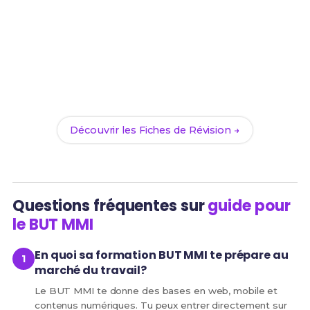
Prêt(e) à réussir ton examen ?
Révise efficacement avec nos
101 Fiches de
Révision
pour le BUT MMI et maximise tes chances
de réussite !
Découvrir les Fiches de Révision →
Questions fréquentes sur
guide pour
le BUT MMI
En quoi sa formation BUT MMI te prépare au
marché du travail?
Le BUT MMI te donne des bases en web, mobile et
contenus numériques. Tu peux entrer directement sur