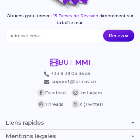
Obtiens gratuitement
15 Fiches de Révision
directement sur
ta boîte mail.
Recevoir
Adresse email
BUT
MMI
+33 9 39 03 36 55
support@formav.co
Facebook
Instagram
Threads
X (Twitter)
Liens rapides
Page d'accueil
Mentions légales