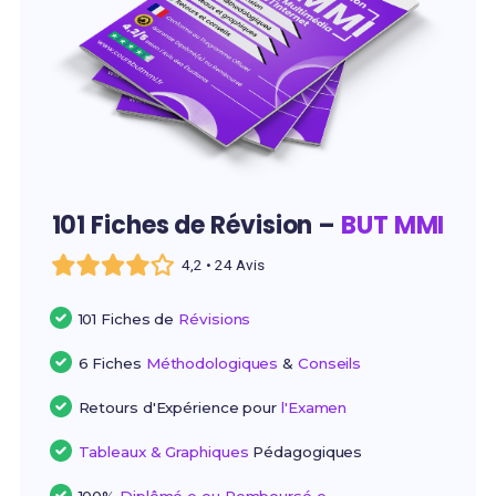
101 Fiches de Révision –
BUT MMI
4,2 • 24 Avis
101 Fiches de
Révisions
6 Fiches
Méthodologiques
&
Conseils
Retours d'Expérience pour
l'Examen
Tableaux & Graphiques
Pédagogiques