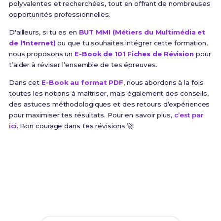
polyvalentes et recherchées, tout en offrant de nombreuses
opportunités professionnelles.
D'ailleurs, si tu es en
BUT MMI (Métiers du Multimédia et
de l'Internet)
ou que tu souhaites intégrer cette formation,
nous proposons un
E-Book de 101 Fiches de Révision
pour
t’aider à réviser l’ensemble de tes épreuves.
Dans cet
E-Book au format PDF
, nous abordons à la fois
toutes les notions à maîtriser, mais également des conseils,
des astuces méthodologiques et des retours d’expériences
pour maximiser tes résultats. Pour en savoir plus,
c’est par
ici
. Bon courage dans tes révisions 🚀
Prêt(e) à réussir ton examen ?
Révise efficacement avec nos
101 Fiches de
Révision
pour le BUT MMI et maximise tes chances
de réussite !