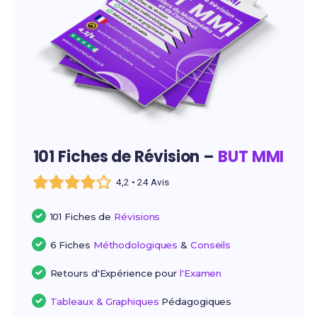
101 Fiches de Révision –
BUT MMI
4,2 • 24 Avis
101 Fiches de
Révisions
6 Fiches
Méthodologiques
&
Conseils
Retours d'Expérience pour
l'Examen
Tableaux & Graphiques
Pédagogiques