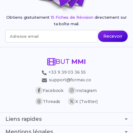
Obtiens gratuitement
15 Fiches de Révision
directement sur
ta boîte mail.
Recevoir
Adresse email
BUT
MMI
+33 9 39 03 36 55
support@formav.co
Facebook
Instagram
Threads
X (Twitter)
Liens rapides
Page d'accueil
Mentions légales