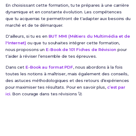
En choisissant cette formation, tu te prépares à une carrière
dynamique et en constante évolution. Les compétences
que tu acquerras te permettront de t'adapter aux besoins du
marché et de te démarquer.
D'ailleurs, si tu es en
BUT MMI (Métiers du Multimédia et de
l'Internet)
ou que tu souhaites intégrer cette formation,
nous proposons un
E-Book de 101 Fiches de Révision
pour
t’aider à réviser l’ensemble de tes épreuves.
Dans cet
E-Book au format PDF
, nous abordons à la fois
toutes les notions à maîtriser, mais également des conseils,
des astuces méthodologiques et des retours d’expériences
pour maximiser tes résultats. Pour en savoir plus,
c’est par
ici
. Bon courage dans tes révisions 🚀
Prêt(e) à réussir ton examen ?
Révise efficacement avec nos
101 Fiches de
Révision
pour le BUT MMI et maximise tes chances