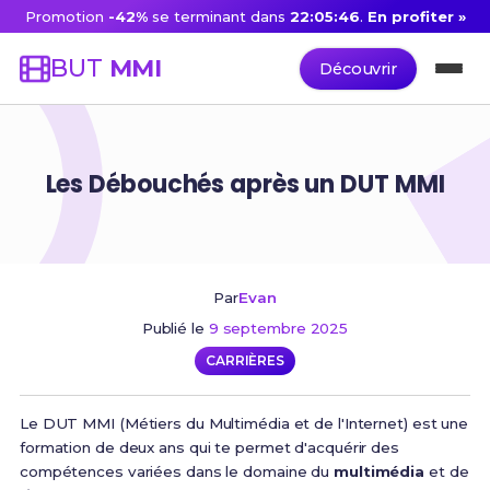
Promotion
-42%
se terminant dans
22:05:45
.
En profiter »
BUT
MMI
Découvrir
Les Débouchés après un DUT MMI
Par
Evan
Publié le
9 septembre 2025
CARRIÈRES
Le DUT MMI (Métiers du Multimédia et de l'Internet) est une
formation de deux ans qui te permet d'acquérir des
compétences variées dans le domaine du
multimédia
et de