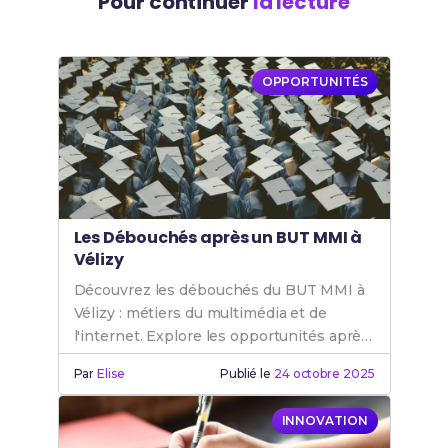
Pour continuer
la lecture
OPPORTUNITÉS
Les Débouchés après un BUT MMI à
Vélizy
Découvrez les débouchés du BUT MMI à
Vélizy : métiers du multimédia et de
l'internet. Explore les opportunités après
un BUT MMI pour ta carrière.
Par
Elise
Publié le
24 octobre 2025
INNOVATION