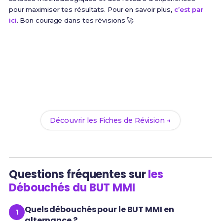
pour maximiser tes résultats. Pour en savoir plus,
c’est par
ici
. Bon courage dans tes révisions 🚀
Prêt(e) à réussir ton examen ?
Révise efficacement avec nos
101 Fiches de
Révision
pour le BUT MMI et maximise tes chances
de réussite !
Découvrir les Fiches de Révision →
Questions fréquentes sur
les
Débouchés du BUT MMI
Quels débouchés pour le BUT MMI en
alternance ?