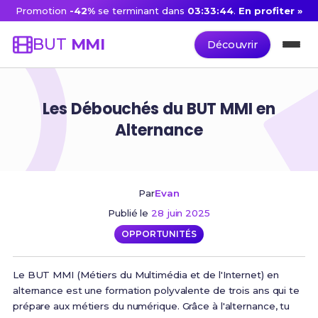
Promotion
-42%
se terminant dans
03:33:43
.
En profiter »
BUT
MMI
Découvrir
Les Débouchés du BUT MMI en
Alternance
Par
Evan
Publié le
28 juin 2025
OPPORTUNITÉS
Le BUT MMI (Métiers du Multimédia et de l'Internet) en
alternance est une formation polyvalente de trois ans qui te
prépare aux métiers du numérique. Grâce à l'alternance, tu