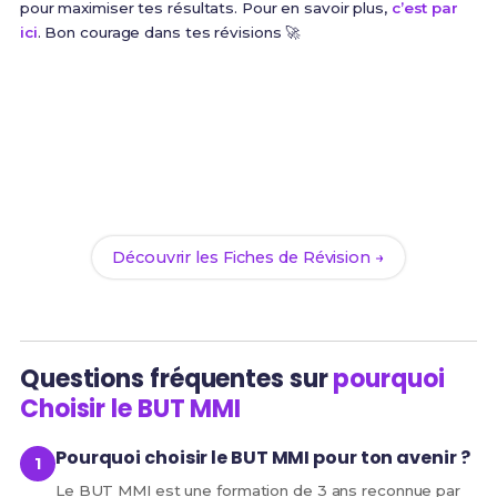
pour maximiser tes résultats. Pour en savoir plus,
c’est par
ici
. Bon courage dans tes révisions 🚀
Prêt(e) à réussir ton examen ?
Révise efficacement avec nos
101 Fiches de
Révision
pour le BUT MMI et maximise tes chances
de réussite !
Découvrir les Fiches de Révision →
Questions fréquentes sur
pourquoi
Choisir le BUT MMI
Pourquoi choisir le BUT MMI pour ton avenir ?
Le BUT MMI est une formation de 3 ans reconnue par