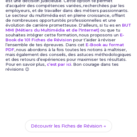
est une décision judicieuse. Cette option te permet
d'acquérir des compétences variées, recherchées par les
employeurs, et de travailler dans des métiers passionnants.
Le secteur du multimédia est en pleine croissance, offrant
de nombreuses opportunités professionnelles et une
évolution de carrière prometteuse. D'ailleurs, si tu es en
BUT
MMI (Métiers du Multimédia et de l'Internet)
ou que tu
souhaites intégrer cette formation, nous proposons un
E-
Book de 101 Fiches de Révision
pour t’aider à réviser
l’ensemble de tes épreuves. Dans cet
E-Book au format
PDF
, nous abordons à la fois toutes les notions à maîtriser,
mais également des conseils, des astuces méthodologiques
et des retours d’expériences pour maximiser tes résultats.
Pour en savoir plus,
c’est par ici
. Bon courage dans tes
révisions 😉
Prêt(e) à réussir ton examen ?
Révise efficacement avec nos
101 Fiches de
Révision
pour le BUT MMI et maximise tes chances
de réussite !
Découvrir les Fiches de Révision →