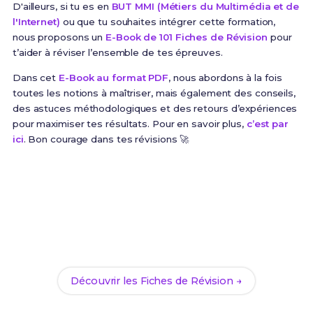
D'ailleurs, si tu es en
BUT MMI (Métiers du Multimédia et de
l'Internet)
ou que tu souhaites intégrer cette formation,
nous proposons un
E-Book de 101 Fiches de Révision
pour
t’aider à réviser l’ensemble de tes épreuves.
Dans cet
E-Book au format PDF
, nous abordons à la fois
toutes les notions à maîtriser, mais également des conseils,
des astuces méthodologiques et des retours d’expériences
pour maximiser tes résultats. Pour en savoir plus,
c’est par
ici
. Bon courage dans tes révisions 🚀
Prêt(e) à réussir ton examen ?
Révise efficacement avec nos
101 Fiches de
Révision
pour le BUT MMI et maximise tes chances
de réussite !
Découvrir les Fiches de Révision →