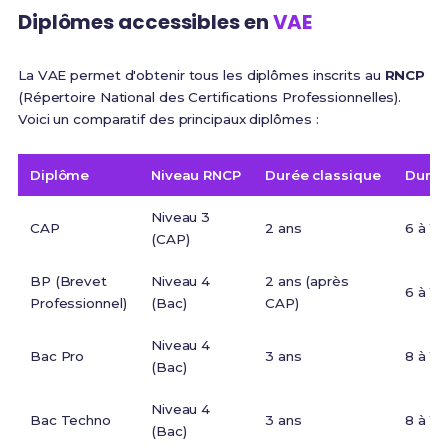
Diplômes accessibles en
VAE
La VAE permet d'obtenir tous les diplômes inscrits au
RNCP
(Répertoire National des Certifications Professionnelles).
Voici un comparatif des principaux diplômes :
Diplôme
Niveau RNCP
Durée classique
Durée
Niveau 3
CAP
2 ans
6 à 12
(CAP)
BP (Brevet
Niveau 4
2 ans (après
6 à 12
Professionnel)
(Bac)
CAP)
Niveau 4
Bac Pro
3 ans
8 à 12
(Bac)
Niveau 4
Bac Techno
3 ans
8 à 12
(Bac)