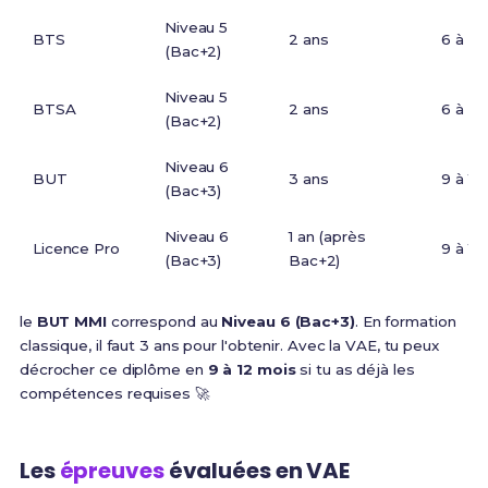
Niveau 5
BTS
2 ans
6 à 9 
(Bac+2)
Niveau 5
BTSA
2 ans
6 à 9 
(Bac+2)
Niveau 6
BUT
3 ans
9 à 12
(Bac+3)
Niveau 6
1 an (après
Licence Pro
9 à 12
(Bac+3)
Bac+2)
le
BUT MMI
correspond au
Niveau 6 (Bac+3)
. En formation
classique, il faut 3 ans pour l'obtenir. Avec la VAE, tu peux
décrocher ce diplôme en
9 à 12 mois
si tu as déjà les
compétences requises 🚀
Les
épreuves
évaluées en VAE