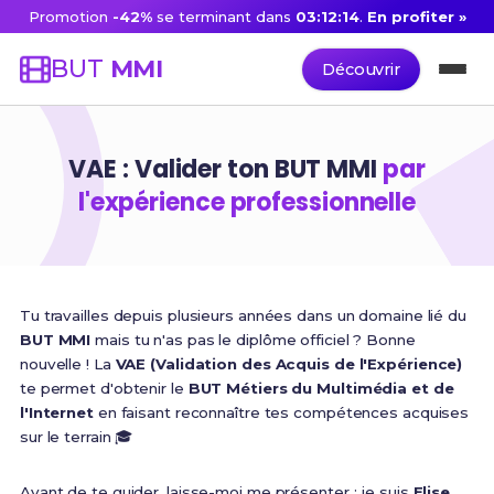
Promotion
-42%
se terminant dans
03:12:13
.
En profiter »
BUT
MMI
Découvrir
VAE : Valider ton BUT MMI
par
l'expérience professionnelle
Tu travailles depuis plusieurs années dans un domaine lié du
BUT MMI
mais tu n'as pas le diplôme officiel ? Bonne
nouvelle ! La
VAE (Validation des Acquis de l'Expérience)
te permet d'obtenir le
BUT Métiers du Multimédia et de
l'Internet
en faisant reconnaître tes compétences acquises
sur le terrain 🎓
Avant de te guider, laisse-moi me présenter : je suis
Elise
,