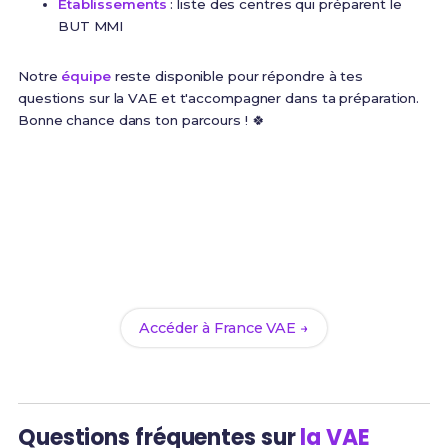
Établissements
: liste des centres qui préparent le
BUT MMI
Notre
équipe
reste disponible pour répondre à tes
questions sur la VAE et t'accompagner dans ta préparation.
Bonne chance dans ton parcours ! 🍀
Commence ta VAE dès
maintenant
Inscris-toi sur le portail officiel France VAE et choisis
le BUT MMI comme certification visée.
Accéder à France VAE →
Questions fréquentes sur
la VAE