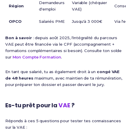
Demandeurs
Variable (chéquier
Région
Conseil 
d'emploi
VAE)
OPCO
Salariés PME
Jusqu'à 3 000€
Via l'em
Bon à savoir
: depuis août 2025, l'intégralité du parcours
VAE peut être financée via le CPF (accompagnement +
formations complémentaires si besoin). Consulte ton solde
sur
Mon Compte Formation
.
En tant que salarié, tu as également droit à un
congé VAE
de 48 heures
maximum, avec maintien de ta rémunération,
pour préparer ton dossier et passer devant le jury.
Es-tu prêt pour la
VAE
?
Réponds à ces 5 questions pour tester tes connaissances
sur la VAE :