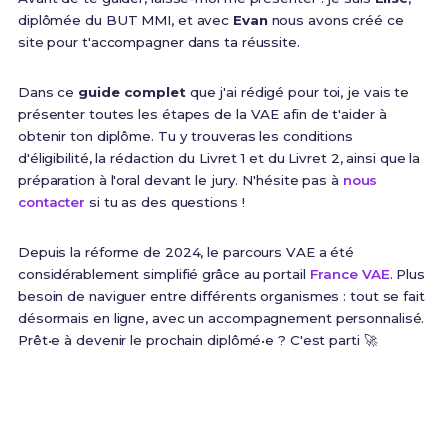
diplômée du BUT MMI, et avec
Evan
nous avons créé ce
site pour t'accompagner dans ta réussite.
Dans ce
guide complet
que j'ai rédigé pour toi, je vais te
présenter toutes les étapes de la VAE afin de t'aider à
obtenir ton diplôme. Tu y trouveras les conditions
d'éligibilité, la rédaction du Livret 1 et du Livret 2, ainsi que la
préparation à l'oral devant le jury. N'hésite pas à
nous
contacter
si tu as des questions !
Depuis la réforme de 2024, le parcours VAE a été
considérablement simplifié grâce au portail
France VAE
. Plus
besoin de naviguer entre différents organismes : tout se fait
désormais en ligne, avec un accompagnement personnalisé.
Prêt•e à devenir le prochain diplômé•e ? C'est parti 🚀
60%
9 à 12 mois
Taux de validation totale
Durée moyenne du