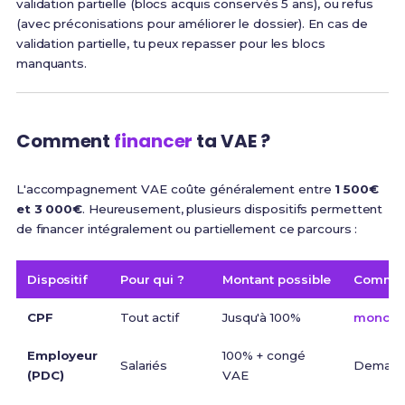
validation partielle (blocs acquis conservés 5 ans), ou refus
(avec préconisations pour améliorer le dossier). En cas de
validation partielle, tu peux repasser pour les blocs
manquants.
Comment
financer
ta VAE ?
L'accompagnement VAE coûte généralement entre
1 500€
et 3 000€
. Heureusement, plusieurs dispositifs permettent
de financer intégralement ou partiellement ce parcours :
Dispositif
Pour qui ?
Montant possible
Commen
CPF
Tout actif
Jusqu'à 100%
moncomp
Employeur
100% + congé
Salariés
Demand
(PDC)
VAE