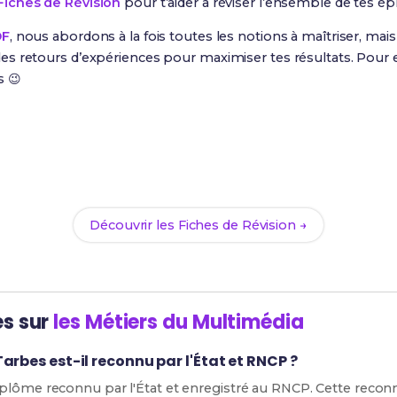
Fiches de Révision
pour t’aider à réviser l’ensemble de tes ép
DF
, nous abordons à la fois toutes les notions à maîtriser, ma
s retours d’expériences pour maximiser tes résultats. Pour e
s 😉
Prêt(e) à réussir ton examen ?
ec nos
101 Fiches de Révision
pour le BUT MMI et maximise te
Découvrir les Fiches de Révision →
es sur
les Métiers du Multimédia
arbes est-il reconnu par l'État et RNCP ?
plôme reconnu par l'État et enregistré au RNCP. Cette reconn