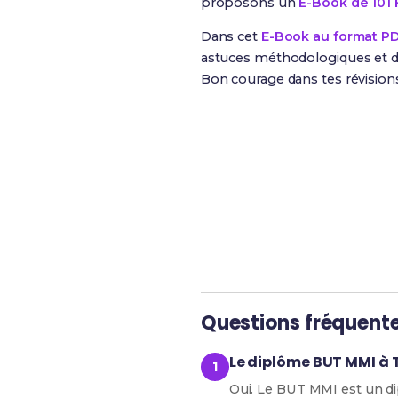
proposons un
E-Book de 101 
Dans cet
E-Book au format P
astuces méthodologiques et de
Bon courage dans tes révision
Révise efficacement av
Questions fréquent
Le diplôme BUT MMI à T
Oui. Le BUT MMI est un di