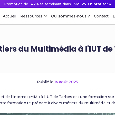
Promotion de
-42%
se terminant dans
13:21:24
.
En profiter »
Accueil
Ressources
Qui sommes-nous ?
Contact
B
tiers du Multimédia à l'IUT de
Publié le
14 août 2025
t de l'Internet (MMI) à l'IUT de Tarbes est une formation sur 
tte formation te prépare à divers métiers du multimédia et de 