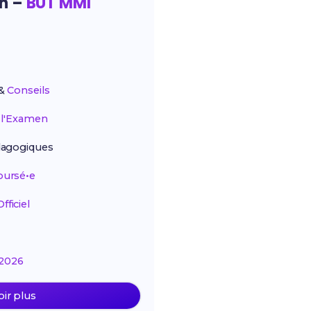
on –
BUT MMI
&
Conseils
r
l'Examen
agogiques
ursé•e
ficiel
2026
oir plus