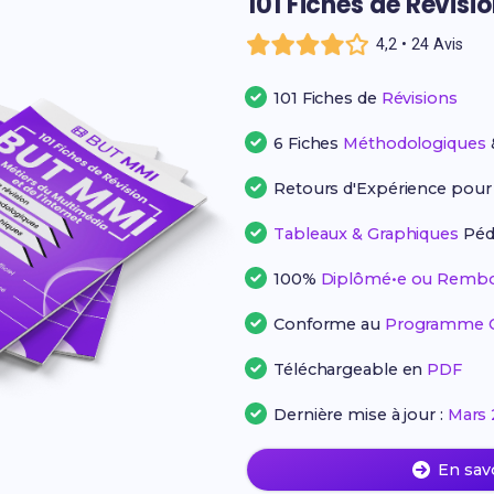
101 Fiches de Révisi
4,2 • 24 Avis
101 Fiches de
Révisions
6 Fiches
Méthodologiques
Retours d'Expérience pou
Tableaux & Graphiques
Péd
100%
Diplômé•e ou Rembo
Conforme au
Programme Of
Téléchargeable en
PDF
Dernière mise à jour :
Mars 
En sav