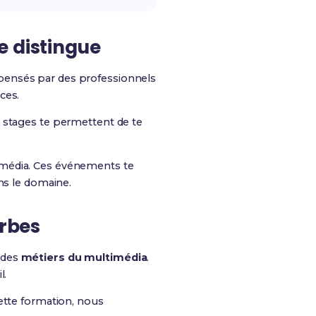
e distingue
pensés par des professionnels
ces.
s stages te permettent de te
imédia. Ces événements te
ns le domaine.
arbes
 des
métiers du multimédia
.
l.
ette formation, nous