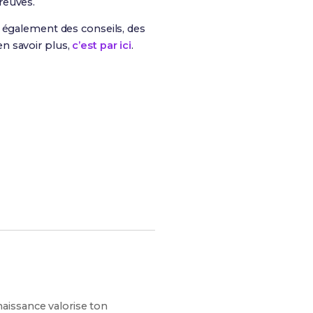
reuves.
is également des conseils, des
n savoir plus,
c’est par ici
.
s chances de réussite !
aissance valorise ton