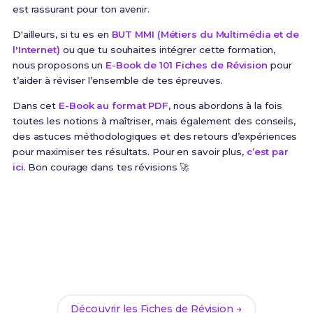
est rassurant pour ton avenir.
D'ailleurs, si tu es en
BUT MMI (Métiers du Multimédia et de
l'Internet)
ou que tu souhaites intégrer cette formation,
nous proposons un
E-Book de 101 Fiches de Révision
pour
t’aider à réviser l’ensemble de tes épreuves.
Dans cet
E-Book au format PDF
, nous abordons à la fois
toutes les notions à maîtriser, mais également des conseils,
des astuces méthodologiques et des retours d’expériences
pour maximiser tes résultats. Pour en savoir plus,
c’est par
ici
. Bon courage dans tes révisions 🚀
Prêt(e) à réussir ton examen ?
Révise efficacement avec nos
101 Fiches de
Révision
pour le BUT MMI et maximise tes chances
de réussite !
Découvrir les Fiches de Révision →