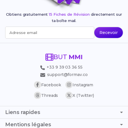
Obtiens gratuitement
15 Fiches de Révision
directement sur
ta boîte mail.
Recevoir
Adresse email
BUT
MMI
+33 9 39 03 36 55
support@formav.co
Facebook
Instagram
Threads
X (Twitter)
Liens rapides
Page d'accueil
Mentions légales