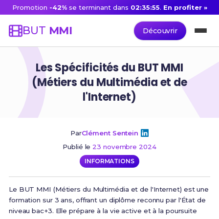
Promotion
-42%
se terminant dans
02:35:54
.
En profiter »
BUT
MMI
Découvrir
Les Spécificités du BUT MMI
(Métiers du Multimédia et de
l'Internet)
Par
Clément Sentein
Publié le
23 novembre 2024
INFORMATIONS
Le BUT MMI (Métiers du Multimédia et de l'Internet) est une
formation sur 3 ans, offrant un diplôme reconnu par l'État de
niveau bac+3. Elle prépare à la vie active et à la poursuite