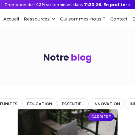
Promotion de
-42%
se terminant dans
11:33:26
.
En profiter »
Accueil
Ressources
Qui sommes-nous ?
Contact
B
Notre
blog
TUNITÉS
ÉDUCATION
ESSENTIEL
INNOVATION
IN
CARRIÈRE