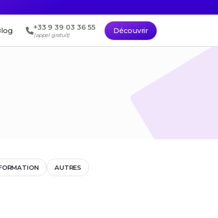
+33 9 39 03 36 55
log
Découvrir
(appel gratuit)
FORMATION
AUTRES