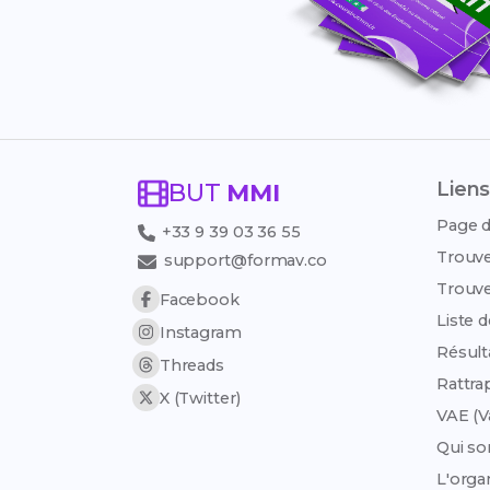
Liens
BUT
MMI
Page d
+33 9 39 03 36 55
Trouve
support@formav.co
Trouve
Facebook
Liste 
Instagram
Résult
Threads
Rattra
X (Twitter)
VAE (V
Qui s
L'org