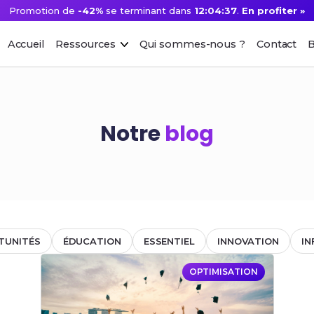
Promotion de
-42%
se terminant dans
12:04:37
.
En profiter »
Accueil
Ressources
Qui sommes-nous ?
Contact
B
Notre
blog
TUNITÉS
ÉDUCATION
ESSENTIEL
INNOVATION
IN
OPTIMISATION