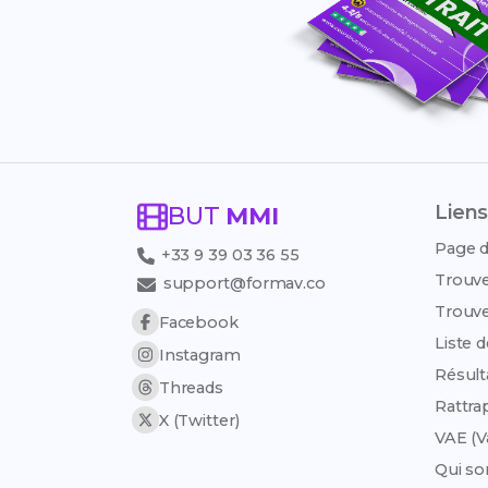
Liens
BUT
MMI
Page d
+33 9 39 03 36 55
Trouve
support@formav.co
Trouve
Facebook
Liste 
Instagram
Résult
Threads
Rattra
X (Twitter)
VAE (V
Qui s