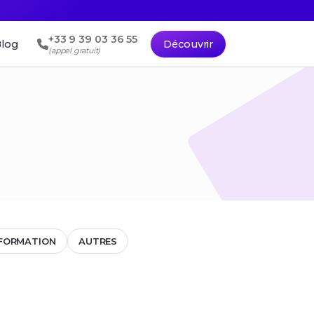
+33 9 39 03 36 55
log
Découvrir
(appel gratuit)
FORMATION
AUTRES