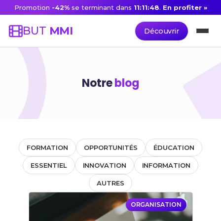
Promotion
-42%
se terminant dans
11:11:48
.
En profiter »
BUT
MMI
Découvrir
Notre
blog
FORMATION
OPPORTUNITÉS
ÉDUCATION
ESSENTIEL
INNOVATION
INFORMATION
AUTRES
ORGANISATION